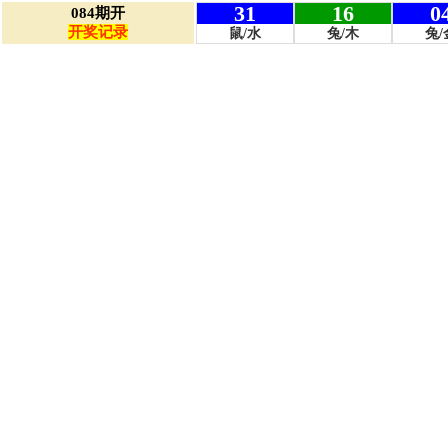
31
16
0
084
期开
开奖记录
鼠
/
水
兔
/
木
兔
/