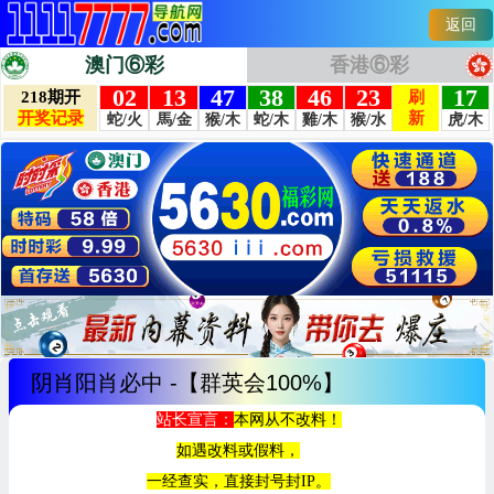
返回
澳门⑥彩
香港⑥彩