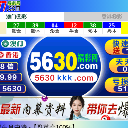
澳门⑥彩
香港⑥彩