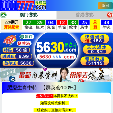
返回
澳门⑥彩
香港⑥彩