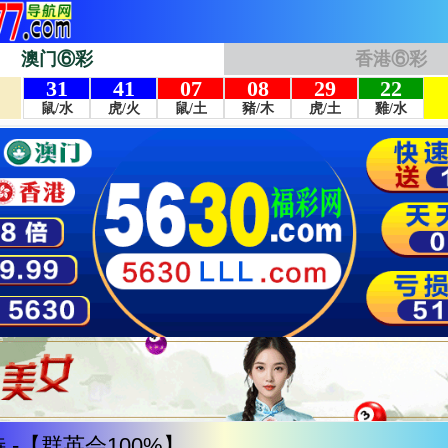
澳门⑥彩
香港⑥彩