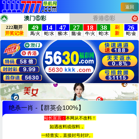
返回
澳门⑥彩
香港⑥彩