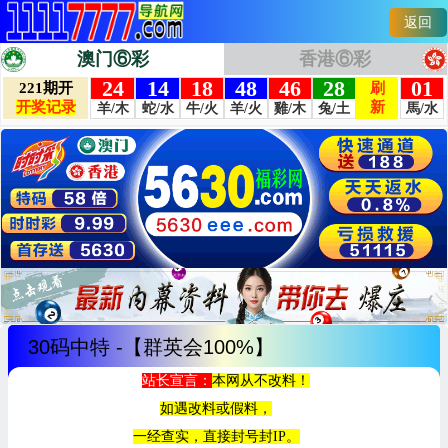
返回
澳门⑥彩
香港⑥彩