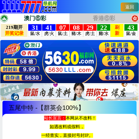
返回
澳门⑥彩
香港⑥彩