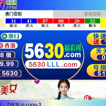
澳门⑥彩
香港⑥彩